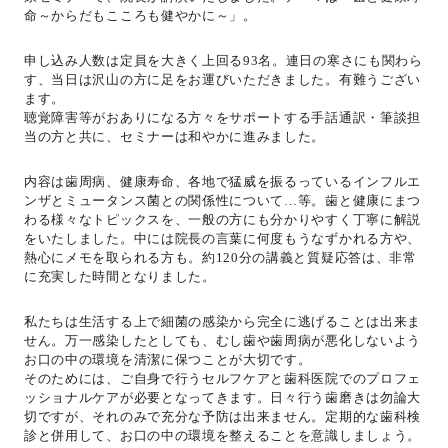
命～からだもこころも健やかに～」。
申し込み人数は定員を大きく上回る93名。連日の寒さにも関わら
す、当日は沢山の方に足をお運びいただきました。有難うござい
ます。
聴覚障害等がおありになる方々をサポートする手話通訳・筆談担
当の方と共に、セミナーは和やかに進みました。
内容は歯周病、健康寿命、各地で猛威を振るっているインフルエ
ンザとミュータンス菌との関係性について…等。歯と健康にまつ
わる様々なトピックスを、一般の方にも分かりやすく丁寧に解説
をいたしました。中には院長の言葉に何度もうなずかれる方や、
熱心にメモを取られる方も。約120分の講義と質疑応答は、非常
に充実した時間となりました。
私たちは生活する上で細菌の感染から完全に逃げることは出来ま
せん。万一感染したとしても、むし歯や歯周病が悪化しないよう
お口の中の環境を清潔に保つことが大切です。
そのためには、ご自身で行うセルフケアと歯科医院でのプロフェ
ッショナルケアが必要となってきます。日々行う歯磨きは勿論大
切ですが、それのみで充分な予防は出来ません。定期的な歯科検
診と併用して、お口の中の環境を整えることを意識しましょう。